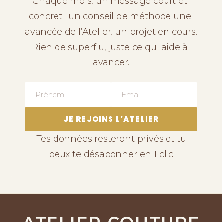
Chaque mois, un message court et 
concret : un conseil de méthode une 
avancée de l’Atelier, un projet en cours. 
Rien de superflu, juste ce qui aide à 
avancer.
Name
Email
JE REJOINS L’ATELIER
Tes données resteront privés et tu
peux te désabonner en 1 clic