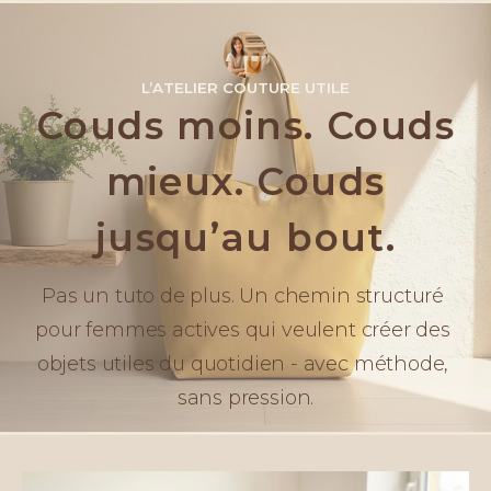
L’ATELIER COUTURE UTILE
Couds moins. Couds
mieux. Couds
jusqu’au bout.
Pas un tuto de plus. Un chemin structuré 
pour femmes actives qui veulent créer des 
objets utiles du quotidien - avec méthode, 
sans pression.