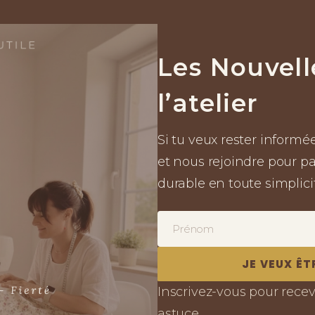
Les Nouvell
l’atelier
Si tu veux rester informée
et nous rejoindre pour par
durable en toute simplicit
Name
Email
JE VEUX ÊT
Inscrivez-vous pour rece
astuce